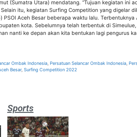
t (Sumatra Utara) mendatang. “Tujuan kegiatan ini ada
 Selain itu, kegiatan Surfing Competition yang digelar d
 PSOI Aceh Besar beberapa waktu lalu. Terbentuknya 
upaten kota. Sebelumnya telah terbentuk di Simeulue, S
 nanti ke depan akan kita bentukan lagi pengurus kab
lancar Ombak Indonesia
,
Persatuan Selancar Ombak Indonesia
,
Per
Aceh Besar
,
Surfing Competition 2022
Sports
Aston
Villa 3 -1
Indonesia