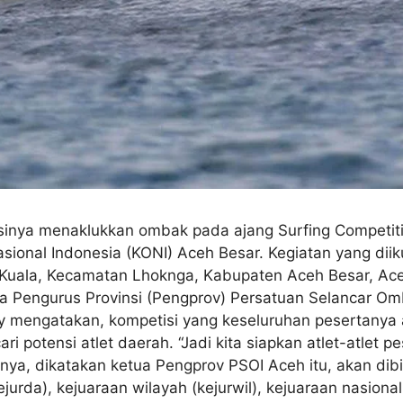
sinya menaklukkan ombak pada ajang Surfing Competi
onal Indonesia (KONI) Aceh Besar. Kegiatan yang diikut
uala, Kecamatan Lhoknga, Kabupaten Aceh Besar, Aceh. 
ua Pengurus Provinsi (Pengprov) Persatuan Selancar Om
y mengatakan, kompetisi yang keseluruhan pesertanya
i potensi atlet daerah. “Jadi kita siapkan atlet-atlet p
antinya, dikatakan ketua Pengprov PSOI Aceh itu, akan d
ejurda), kejuaraan wilayah (kejurwil), kejuaraan nasion