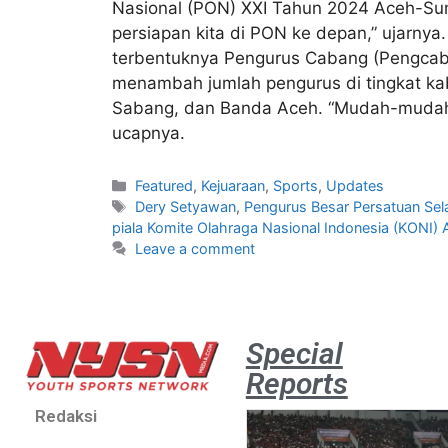
Nasional (PON) XXI Tahun 2024 Aceh-Sumu
persiapan kita di PON ke depan,” ujarnya.
terbentuknya Pengurus Cabang (Pengcab)
menambah jumlah pengurus di tingkat kab
Sabang, dan Banda Aceh. “Mudah-mudahan
ucapnya.
Featured
,
Kejuaraan
,
Sports
,
Updates
Dery Setyawan
,
Pengurus Besar Persatuan Se
piala Komite Olahraga Nasional Indonesia (KONI) 
Leave a comment
Special
Reports
Redaksi