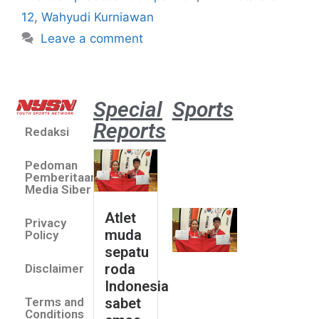
12
,
Wahyudi Kurniawan
Leave a comment
Special
Sports
Reports
Redaksi
Atlet
muda
Pedoman
sepatu
Pemberitaan
roda
Media Siber
Indonesia
Atlet
Privacy
sabet
muda
Policy
emas di
sepatu
Saitama
roda
Disclaimer
Asia Cup
Indonesia
2026
sabet
Terms and
August 9,
Conditions