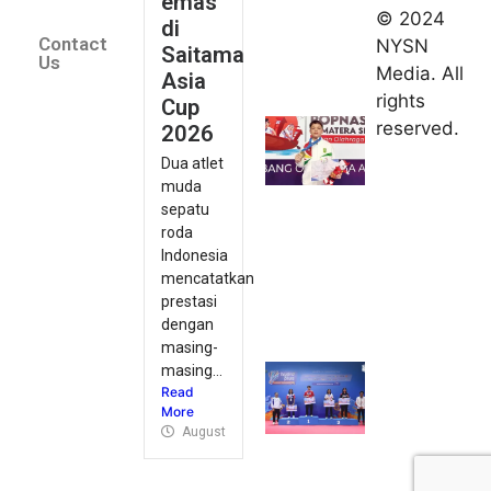
emas
2026
© 2024
di
Indonesia
Contact
NYSN
Saitama
kirim tiga
Us
Media. All
Asia
lifter
rights
Cup
muda ke
reserved.
2026
Kejuaraan
Dua atlet
Asia
muda
Junior
sepatu
2026
roda
August 9,
Indonesia
2026
mencatatkan
Hydroplus
prestasi
Sirnas A
dengan
Jakarta
masing-
masing...
2026: PB
Read
Djarum
More
Masih
August 9, 2026
Perkasa
August 9,