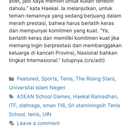
atlet, jadi saya memilih untuk kuliah terlebih
dahulu.” kata Haekal. Ia melanjutkan, untuk
teman-temannya yang sedang berjuang dalam
meraih prestasi, bahwa harus berlatih keras
dan mempunyai komitmen yang kuat. “Ya,
berlatih keras dan memiliki komitmen kuat jika
memang ingin berprestasi dan membanggakan
keluarga di kancah Provinsi, Nasional bahkan
tingkat Internasional.” tutupnya.(crs/adt)
Featured
,
Sports
,
Tenis
,
The Rising Stars
,
Universital Islam Negeri
ASEAN School Games
,
Haekal Ramadhan
,
ITF
,
olahraga
,
sman 116
,
Sri utaminingsih Tenis
School
,
tenis
,
UIN
Leave a comment