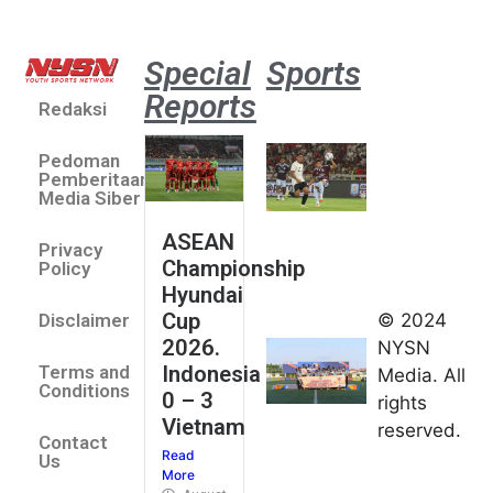
Special
Sports
Reports
Redaksi
Aston
Villa 3 -1
Pedoman
Indonesia
Pemberitaan
All Stars
Media Siber
August 2,
ASEAN
2026
Privacy
Championship
Jateng
Policy
Hyundai
juara
Cup
© 2024
Disclaimer
umum
2026.
NYSN
Kejurnas
Indonesia
Terms and
Media. All
Panahan
Conditions
0 – 3
rights
Junior di
Vietnam
reserved.
Kudus
Contact
Read
August 1,
Us
More
2026