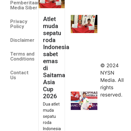
Pemberitaan
roda
Media Siber
Indonesia
Atlet
Privacy
sabet
muda
Policy
emas di
sepatu
Saitama
roda
Disclaimer
Asia Cup
Indonesia
2026
sabet
Terms and
August 9,
Conditions
emas
2026
© 2024
di
Indonesia
Contact
NYSN
Saitama
kirim tiga
Us
Media. All
Asia
lifter
rights
Cup
muda ke
reserved.
2026
Kejuaraan
Dua atlet
Asia
muda
Junior
sepatu
2026
roda
August 9,
Indonesia