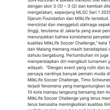
SDN Kunciran 4 sukses merebut titel kam
dengan skor 3 (3) – 3 (2) dan kembali dit
mengatakan, sepanjang MLSC Seri 1 2025 
Djarum Foundation dan MilkLife tersebut. 
mencintai dan menggeluti olahraga sepak 
tinggi, terutama di Jakarta yang awal pe
menunjukkan bahwa konsistensi penyele
kualitas MilkLife Soccer Challenge,” ka
dan Malang memang masih beradaptasi dar
dahulu bergabung. Pertumbuhan ini juga 
mempersiapkan diri mengikuti turnamen y
wilayah. “Dengan event yang rutin dan ku
percaya nantinya banyak pemain muda di t
MilkLife Soccer Challenge, Timo Scheun
terjadi fenomena yang menguntungkan seka
10 kota mampu langsung bersaing dan memu
MilkLife Soccer Challenge yang terus me
terus berusaha meningkatkan kualitas ti