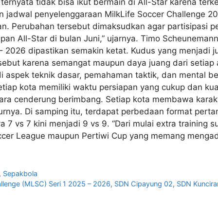
 ternyata tidak bisa ikut bermain di All-Star karena te
 jadwal penyelenggaraan MilkLife Soccer Challenge 20
an. Perubahan tersebut dimaksudkan agar partisipasi 
pan All-Star di bulan Juni,” ujarnya. Timo Scheunema
 – 2026 dipastikan semakin ketat. Kudus yang menjadi 
but karena semangat maupun daya juang dari setiap atl
i aspek teknik dasar, pemahaman taktik, dan mental be
setiap kota memiliki waktu persiapan yang cukup dan kua
uara cenderung berimbang. Setiap kota membawa karakt
nya. Di samping itu, terdapat perbedaan format pertan
7 vs 7 kini menjadi 9 vs 9. “Dari mulai extra training s
ccer League maupun Pertiwi Cup yang memang mengadops
,
Sepakbola
allenge (MLSC) Seri 1 2025 – 2026
,
SDN Cipayung 02
,
SDN Kuncira