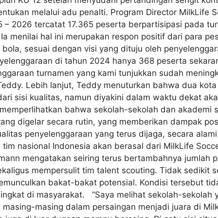
piun KU 12 setelah menyudahi pertandingan sengit kont
entukan melalui adu penalti. Program Director MilkLife
– 2026 tercatat 17.365 peserta berpartisipasi pada tu
Ia menilai hal ini merupakan respon positif dari para p
bola, sesuai dengan visi yang dituju oleh penyelengga
nyelenggaraan di tahun 2024 hanya 368 peserta sekarang
nggaraan turnamen yang kami tunjukkan sudah meningk
ta Teddy. Lebih lanjut, Teddy menuturkan bahwa dua kot
i sisi kualitas, namun diyakini dalam waktu dekat ak
memperlihatkan bahwa sekolah-sekolah dan akademi sep
ang digelar secara rutin, yang memberikan dampak posit
alitas penyelenggaraan yang terus dijaga, secara alami
im nasional Indonesia akan berasal dari MilkLife Socc
emann mengatakan seiring terus bertambahnya jumlah p
ligus mempersulit tim talent scouting. Tidak sedikit se
nculkan bakat-bakat potensial. Kondisi tersebut tidak
ningkat di masyarakat. “Saya melihat sekolah-sekolah 
m masing-masing dalam persaingan menjadi juara di Milk