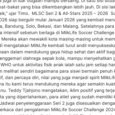
erta juga di luar dugaan mampu bersaing. Di satu sisi si
t-bakat yang bisa dikembangkan lebih jauh. Di sisi lai
baik,” ujar Timo. MLSC Seri 2 & All-Stars 2025 – 2026 S
2026 siap bergulir mulai Januari 2026 yang kembali men
, Bandung, Solo, Bekasi, dan Malang. Setelahnya para at
ra intensif sebelum berlaga di MilkLife Soccer Challeng
 Mereka akan mewakili kota masing-masing untuk memp
i mengatakan MilkLife kembali turut andil menyuksesk
ahaan dalam mendukung gaya hidup sehat dan aktif bagi
enggemari olahraga sepak bola, mampu menyehatkan g
an WHO untuk aktivitas fisik anak ialah satu jam setiap
n melihat sendiri bagaimana para siswi bermain penuh k
, dan percaya diri, nilai yang juga menjadi spirit MilkL
rena itu kami terus mendukung mereka agar semakin kuat
u. Teddy Tjahjono mengatakan, iklim positif yang terjad
a yang dipertahankan, para atlet yang sudah memiliki ku
wal penyelenggaraan Seri 2 juga disesuaikan dengan
erkaca dari pengalaman MilkLife Soccer Challenge 2024,