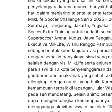
sedikit sekolah yang baru kali ini ikut s
penyelenggara karena muncul banyak baka
hati dalam menjaring talenta-talenta ter
MilkLife Soccer Challenge Seri 2 2025 – 
Surabaya, Tangerang, Jakarta, Yogyakarta
Soccer Extra Training untuk berlatih seca
Supersoccer Arena, Kudus, Jawa Tengah.
Executive MilkLife, Wisnu Renggo Pambud
sebagai bentuk keberlanjutan visi perus
dengan semakin banyaknya siswi yang m
sejalan dengan visi MilkLife serta anjur
para siswi di 10 kota penyelenggaraan da
gambaran dari anak-anak yang sehat, aktif
dilengkapi dengan nutrisi yang baik. Ka
kemampuan terbaik di lapangan,” ujar Wisn
pada seri mendatang. Selain animo pesert
dapat mengembangkan kemampuannya. Jad
mengganggu aktivitas siswi di sekolah. “B