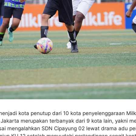
jadi kota penutup dari 10 kota penyelenggaraan MilkL
i Jakarta merupakan terbanyak dari 9 kota lain, yakni 
usai mengalahkan SDN Cipayung 02 lewat drama adu pena