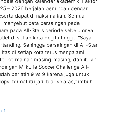
rkendala dengan kalender akademik. Faktor
25 – 2026 berjalan beriringan dengan
peserta dapat dimaksimalkan. Semua
nn, menyebut peta persaingan pada
juara pada All-Stars periode sebelumnya
et di setiap kota begitu tinggi. “Saya
rtanding. Sehingga persaingan di All-Star
litas di setiap kota terus mengalami
er permainan masing-masing, dan itulah
dingan MilkLife Soccer Challenge All-
udah berlatih 9 vs 9 karena juga untuk
i format itu jadi biar selaras,” imbuh
n 4