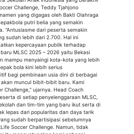
ra Sekolah Anak Indonesia yang berakhir
 Soccer Challenge, Teddy Tjahjono
rnamen yang digagas oleh Bakti Olahraga
esepakbola putri belia yang semakin
ra. “Antusiasme dari peserta semakin
 sudah lebih dari 2.700. Hal ini
atkan kepercayaan publik terhadap
a baru MLSC 2025 – 2026 yaitu Bekasi
an mampu menyaingi kota-kota yang lebih
ak bola kini lebih serius
if bagi pembinaan usia dini di berbagai
 akan muncul bibit-bibit baru. Kami
er Challenge,” ujarnya. Head Coach
eserta di setiap penyelenggaraan MLSC,
kolah dan tim-tim yang baru ikut serta di
 lepas dari popularitas dan daya tarik
yang sudah berpartisipasi sebelumnya
Life Soccer Challenge. Namun, tidak