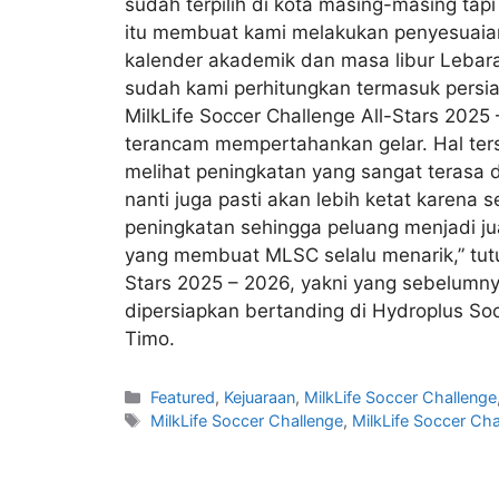
sudah terpilih di kota masing-masing tapi
itu membuat kami melakukan penyesuaian
kalender akademik dan masa libur Lebar
sudah kami perhitungkan termasuk persia
MilkLife Soccer Challenge All-Stars 2025
terancam mempertahankan gelar. Hal terse
melihat peningkatan yang sangat terasa d
nanti juga pasti akan lebih ketat karena 
peningkatan sehingga peluang menjadi j
yang membuat MLSC selalu menarik,” tutur
Stars 2025 – 2026, yakni yang sebelumnya 
dipersiapkan bertanding di Hydroplus So
Timo.
Featured
,
Kejuaraan
,
MilkLife Soccer Challenge
MilkLife Soccer Challenge
,
MilkLife Soccer Ch