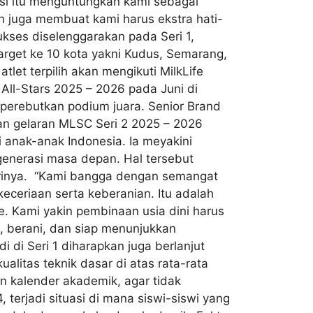
tuasi itu menguntungkan kami sebagai
n juga membuat kami harus ekstra hati-
ukses diselenggarakan pada Seri 1,
arget ke 10 kota yakni Kudus, Semarang,
let terpilih akan mengikuti MilkLife
e All-Stars 2025 – 2026 pada Juni di
erebutkan podium juara. Senior Brand
an gelaran MLSC Seri 2 2025 – 2026
 anak-anak Indonesia. Ia meyakini
enerasi masa depan. Hal tersebut
 harinya. “Kami bangga dengan semangat
eceriaan serta keberanian. Itu adalah
ife. Kami yakin pembinaan usia dini harus
, berani, dan siap menunjukkan
i di Seri 1 diharapkan juga berlanjut
alitas teknik dasar di atas rata-rata
 kalender akademik, agar tidak
 terjadi situasi di mana siswi-siswi yang