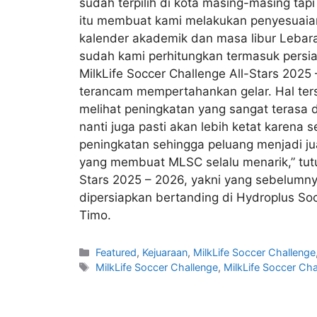
sudah terpilih di kota masing-masing tapi
itu membuat kami melakukan penyesuaian
kalender akademik dan masa libur Lebar
sudah kami perhitungkan termasuk persia
MilkLife Soccer Challenge All-Stars 2025
terancam mempertahankan gelar. Hal terse
melihat peningkatan yang sangat terasa d
nanti juga pasti akan lebih ketat karena 
peningkatan sehingga peluang menjadi j
yang membuat MLSC selalu menarik,” tutur
Stars 2025 – 2026, yakni yang sebelumnya 
dipersiapkan bertanding di Hydroplus So
Timo.
Featured
,
Kejuaraan
,
MilkLife Soccer Challenge
MilkLife Soccer Challenge
,
MilkLife Soccer Ch