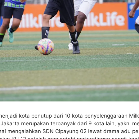
jadi kota penutup dari 10 kota penyelenggaraan MilkL
i Jakarta merupakan terbanyak dari 9 kota lain, yakni 
usai mengalahkan SDN Cipayung 02 lewat drama adu pena