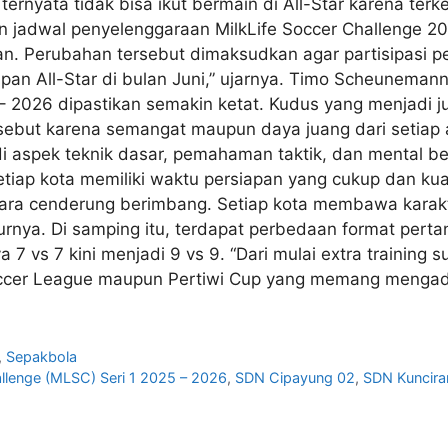
 ternyata tidak bisa ikut bermain di All-Star karena te
 jadwal penyelenggaraan MilkLife Soccer Challenge 20
an. Perubahan tersebut dimaksudkan agar partisipasi 
pan All-Star di bulan Juni,” ujarnya. Timo Scheunema
 – 2026 dipastikan semakin ketat. Kudus yang menjadi 
but karena semangat maupun daya juang dari setiap atl
i aspek teknik dasar, pemahaman taktik, dan mental be
setiap kota memiliki waktu persiapan yang cukup dan kua
uara cenderung berimbang. Setiap kota membawa karakt
nya. Di samping itu, terdapat perbedaan format pertan
7 vs 7 kini menjadi 9 vs 9. “Dari mulai extra training s
ccer League maupun Pertiwi Cup yang memang mengadops
,
Sepakbola
allenge (MLSC) Seri 1 2025 – 2026
,
SDN Cipayung 02
,
SDN Kuncira