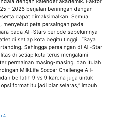
rkendala dengan kalender akademik. Faktor
25 – 2026 berjalan beriringan dengan
peserta dapat dimaksimalkan. Semua
nn, menyebut peta persaingan pada
juara pada All-Stars periode sebelumnya
et di setiap kota begitu tinggi. “Saya
rtanding. Sehingga persaingan di All-Star
litas di setiap kota terus mengalami
er permainan masing-masing, dan itulah
dingan MilkLife Soccer Challenge All-
udah berlatih 9 vs 9 karena juga untuk
i format itu jadi biar selaras,” imbuh
n 4