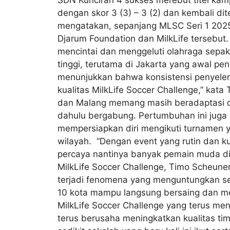
SDN Kunciran 4 sukses merebut titel kam
dengan skor 3 (3) – 3 (2) dan kembali dit
mengatakan, sepanjang MLSC Seri 1 2025 
Djarum Foundation dan MilkLife tersebut. 
mencintai dan menggeluti olahraga sepak 
tinggi, terutama di Jakarta yang awal pe
menunjukkan bahwa konsistensi penyele
kualitas MilkLife Soccer Challenge,” ka
dan Malang memang masih beradaptasi dar
dahulu bergabung. Pertumbuhan ini juga 
mempersiapkan diri mengikuti turnamen y
wilayah. “Dengan event yang rutin dan ku
percaya nantinya banyak pemain muda di t
MilkLife Soccer Challenge, Timo Scheun
terjadi fenomena yang menguntungkan seka
10 kota mampu langsung bersaing dan memu
MilkLife Soccer Challenge yang terus me
terus berusaha meningkatkan kualitas ti