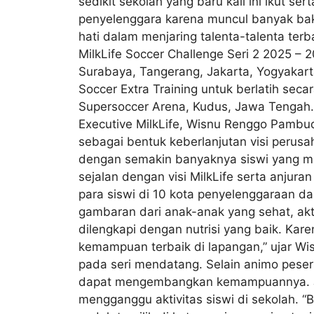
sedikit sekolah yang baru kali ini ikut s
penyelenggara karena muncul banyak baka
hati dalam menjaring talenta-talenta ter
MilkLife Soccer Challenge Seri 2 2025 – 
Surabaya, Tangerang, Jakarta, Yogyakarta
Soccer Extra Training untuk berlatih seca
Supersoccer Arena, Kudus, Jawa Tengah.
Executive MilkLife, Wisnu Renggo Pambud
sebagai bentuk keberlanjutan visi perus
dengan semakin banyaknya siswi yang m
sejalan dengan visi MilkLife serta anjur
para siswi di 10 kota penyelenggaraan da
gambaran dari anak-anak yang sehat, aktif
dilengkapi dengan nutrisi yang baik. Ka
kemampuan terbaik di lapangan,” ujar Wisn
pada seri mendatang. Selain animo pesert
dapat mengembangkan kemampuannya. Jad
mengganggu aktivitas siswi di sekolah. “B