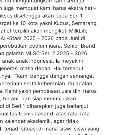
tuasi itu menguntungkan kami sebagai
n juga membuat kami harus ekstra hati-
ukses diselenggarakan pada Seri 1,
arget ke 10 kota yakni Kudus, Semarang,
let terpilih akan mengikuti MilkLife
e All-Stars 2025 – 2026 pada Juni di
erebutkan podium juara. Senior Brand
an gelaran MLSC Seri 2 2025 – 2026
 anak-anak Indonesia. Ia meyakini
enerasi masa depan. Hal tersebut
 harinya. “Kami bangga dengan semangat
eceriaan serta keberanian. Itu adalah
ife. Kami yakin pembinaan usia dini harus
, berani, dan siap menunjukkan
i di Seri 1 diharapkan juga berlanjut
alitas teknik dasar di atas rata-rata
 kalender akademik, agar tidak
 terjadi situasi di mana siswi-siswi yang