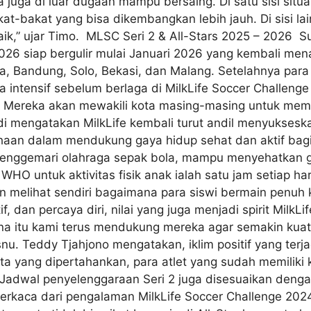
erta juga di luar dugaan mampu bersaing. Di satu sisi si
t-bakat yang bisa dikembangkan lebih jauh. Di sisi lai
baik,” ujar Timo. MLSC Seri 2 & All-Stars 2025 – 2026 S
2026 siap bergulir mulai Januari 2026 yang kembali men
, Bandung, Solo, Bekasi, dan Malang. Setelahnya para at
ra intensif sebelum berlaga di MilkLife Soccer Challeng
 Mereka akan mewakili kota masing-masing untuk memp
i mengatakan MilkLife kembali turut andil menyuksesk
ahaan dalam mendukung gaya hidup sehat dan aktif bagi
enggemari olahraga sepak bola, mampu menyehatkan g
an WHO untuk aktivitas fisik anak ialah satu jam setiap
n melihat sendiri bagaimana para siswi bermain penuh k
, dan percaya diri, nilai yang juga menjadi spirit MilkL
rena itu kami terus mendukung mereka agar semakin kuat
u. Teddy Tjahjono mengatakan, iklim positif yang terjad
a yang dipertahankan, para atlet yang sudah memiliki ku
wal penyelenggaraan Seri 2 juga disesuaikan dengan
erkaca dari pengalaman MilkLife Soccer Challenge 2024,