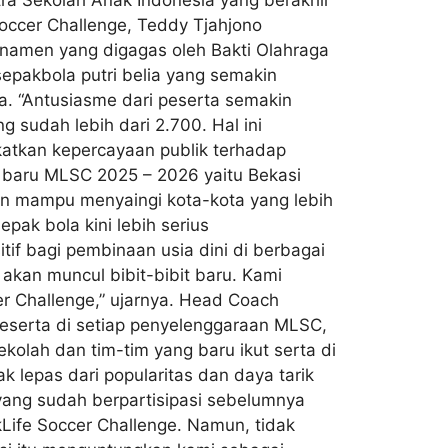
ra Sekolah Anak Indonesia yang berakhir
 Soccer Challenge, Teddy Tjahjono
rnamen yang digagas oleh Bakti Olahraga
esepakbola putri belia yang semakin
ra. “Antusiasme dari peserta semakin
 sudah lebih dari 2.700. Hal ini
atkan kepercayaan publik terhadap
a baru MLSC 2025 – 2026 yaitu Bekasi
an mampu menyaingi kota-kota yang lebih
ak bola kini lebih serius
if bagi pembinaan usia dini di berbagai
 akan muncul bibit-bibit baru. Kami
er Challenge,” ujarnya. Head Coach
eserta di setiap penyelenggaraan MLSC,
kolah dan tim-tim yang baru ikut serta di
 lepas dari popularitas dan daya tarik
yang sudah berpartisipasi sebelumnya
Life Soccer Challenge. Namun, tidak