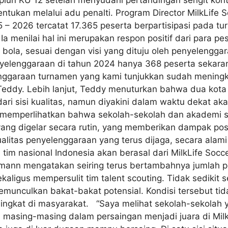
piun KU 12 setelah menyudahi pertandingan sengit kont
entukan melalui adu penalti. Program Director MilkLife
– 2026 tercatat 17.365 peserta berpartisipasi pada tu
Ia menilai hal ini merupakan respon positif dari para p
bola, sesuai dengan visi yang dituju oleh penyelengga
nyelenggaraan di tahun 2024 hanya 368 peserta sekarang
nggaraan turnamen yang kami tunjukkan sudah meningk
ta Teddy. Lebih lanjut, Teddy menuturkan bahwa dua kot
i sisi kualitas, namun diyakini dalam waktu dekat ak
memperlihatkan bahwa sekolah-sekolah dan akademi sep
ang digelar secara rutin, yang memberikan dampak posit
alitas penyelenggaraan yang terus dijaga, secara alami
im nasional Indonesia akan berasal dari MilkLife Socc
emann mengatakan seiring terus bertambahnya jumlah p
ligus mempersulit tim talent scouting. Tidak sedikit se
nculkan bakat-bakat potensial. Kondisi tersebut tidak
ningkat di masyarakat. “Saya melihat sekolah-sekolah 
m masing-masing dalam persaingan menjadi juara di Milk