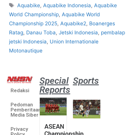
Aquabike
,
Aquabike Indonesia
,
Aquabike
World Championship
,
Aquabike World
Championship 2025
,
Aquabike2
,
Boanerges
Ratag
,
Danau Toba
,
Jetski Indonesia
,
pembalap
jetski Indonesia
,
Union Internationale
Motonautique
Special
Sports
Reports
Redaksi
Aston
Villa 3 -1
Pedoman
Indonesia
Pemberitaan
All Stars
Media Siber
August 2,
ASEAN
2026
Privacy
Championship
Jateng
Policy