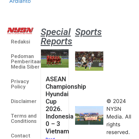
Ardianto
Special
Sports
Reports
Redaksi
Aston
Villa 3 -1
Pedoman
Indonesia
Pemberitaan
All Stars
Media Siber
August 2,
ASEAN
2026
Privacy
Championship
Jateng
Policy
Hyundai
juara
Cup
© 2024
Disclaimer
umum
2026.
NYSN
Kejurnas
Indonesia
Terms and
Media. All
Panahan
Conditions
0 – 3
rights
Junior di
Vietnam
reserved.
Kudus
Contact