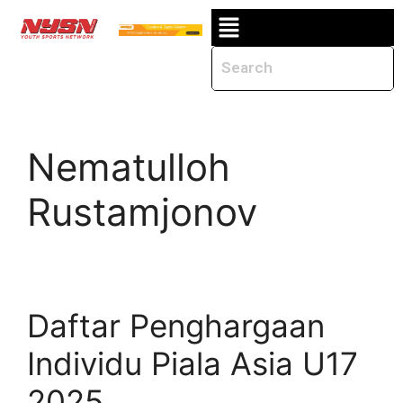
Nematulloh
Rustamjonov
Daftar Penghargaan
Individu Piala Asia U17
2025