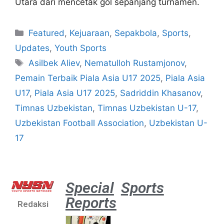
Utara dari mencetak gol sepanjang turnamen.
Featured
,
Kejuaraan
,
Sepakbola
,
Sports
,
Updates
,
Youth Sports
Asilbek Aliev
,
Nematulloh Rustamjonov
,
Pemain Terbaik Piala Asia U17 2025
,
Piala Asia
U17
,
Piala Asia U17 2025
,
Sadriddin Khasanov
,
Timnas Uzbekistan
,
Timnas Uzbekistan U-17
,
Uzbekistan Football Association
,
Uzbekistan U-
17
Special
Sports
Reports
Redaksi
Atlet
muda