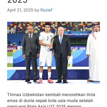
April 21, 2025
by
Razief
Timnas Uzbekistan kembali menorehkan tinta
emas di dunia sepak bola usia muda setelah
menjuarai Piala Asia U17 2025 dengan