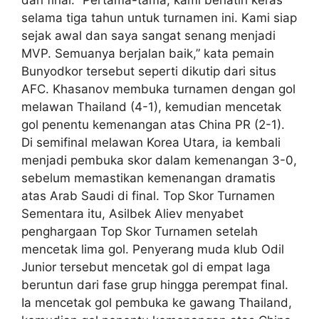
dan final. “Pertama-tama, kami berlatih keras
selama tiga tahun untuk turnamen ini. Kami siap
sejak awal dan saya sangat senang menjadi
MVP. Semuanya berjalan baik,” kata pemain
Bunyodkor tersebut seperti dikutip dari situs
AFC. Khasanov membuka turnamen dengan gol
melawan Thailand (4-1), kemudian mencetak
gol penentu kemenangan atas China PR (2-1).
Di semifinal melawan Korea Utara, ia kembali
menjadi pembuka skor dalam kemenangan 3-0,
sebelum memastikan kemenangan dramatis
atas Arab Saudi di final. Top Skor Turnamen
Sementara itu, Asilbek Aliev menyabet
penghargaan Top Skor Turnamen setelah
mencetak lima gol. Penyerang muda klub Odil
Junior tersebut mencetak gol di empat laga
beruntun dari fase grup hingga perempat final.
Ia mencetak gol pembuka ke gawang Thailand,