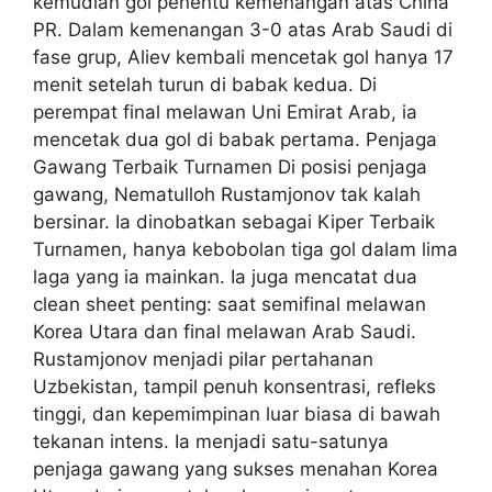
kemudian gol penentu kemenangan atas China
PR. Dalam kemenangan 3-0 atas Arab Saudi di
fase grup, Aliev kembali mencetak gol hanya 17
menit setelah turun di babak kedua. Di
perempat final melawan Uni Emirat Arab, ia
mencetak dua gol di babak pertama. Penjaga
Gawang Terbaik Turnamen Di posisi penjaga
gawang, Nematulloh Rustamjonov tak kalah
bersinar. Ia dinobatkan sebagai Kiper Terbaik
Turnamen, hanya kebobolan tiga gol dalam lima
laga yang ia mainkan. Ia juga mencatat dua
clean sheet penting: saat semifinal melawan
Korea Utara dan final melawan Arab Saudi.
Rustamjonov menjadi pilar pertahanan
Uzbekistan, tampil penuh konsentrasi, refleks
tinggi, dan kepemimpinan luar biasa di bawah
tekanan intens. Ia menjadi satu-satunya
penjaga gawang yang sukses menahan Korea