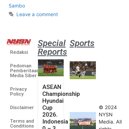
Sambo
Leave a comment
Special
Sports
Reports
Redaksi
Aston
Villa 3 -1
Pedoman
Indonesia
Pemberitaan
All Stars
Media Siber
August 2,
ASEAN
2026
Privacy
Championship
Jateng
Policy
Hyundai
juara
Cup
© 2024
Disclaimer
umum
2026.
NYSN
Kejurnas
Indonesia
Terms and
Media. All
Panahan
Conditions
0 – 3