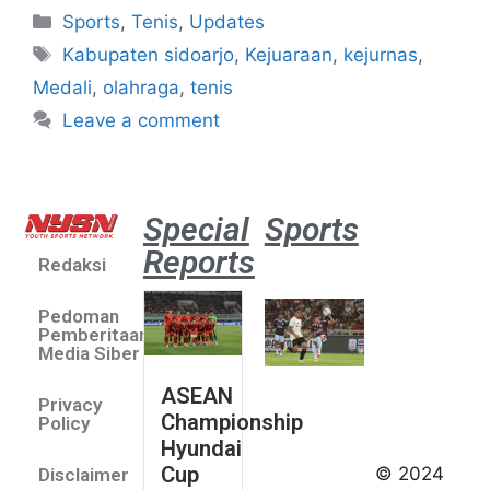
Sports
,
Tenis
,
Updates
Kabupaten sidoarjo
,
Kejuaraan
,
kejurnas
,
Medali
,
olahraga
,
tenis
Leave a comment
Special
Sports
Reports
Redaksi
Aston
Villa 3 -1
Pedoman
Indonesia
Pemberitaan
All Stars
Media Siber
August 2,
ASEAN
2026
Privacy
Championship
Jateng
Policy
Hyundai
juara
Cup
© 2024
Disclaimer
umum