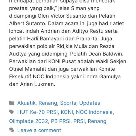
mendapat perhatian supaya bisa mencetak
prestasi yang baik,” jelas Siman yang
didampingi Glen Victor Susanto dan Pelatih
Albert Sutanto. Dalam acara ini juga hadir atlet
loncat indah Andrian dan Adityo Restu serta
pelatih Harli Ramayani dan Pranarta. Juga
perwakilan polo air Ridjkie Mulia dan Rezza
Audtya yang didampingi Pelatih Dean Baldwin.
Perwakilan dari KONI Pusat adalah Wakil Sekjen
Otniel Mamahit dan juga perwakilan Komite
Eksekutif NOC Indonesia yakni Indra Gamulya
dan Arlan Lukman.
Akuatik
,
Renang
,
Sports
,
Updates
HUT Ke-70 PRSI
,
KONI
,
NOC Indonesia
,
Olimpiade 2032
,
PB PRSI
,
PRSI
,
Renang
Leave a comment