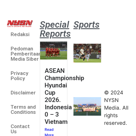
Special
Sports
Reports
Redaksi
Aston
Villa 3 -1
Pedoman
Indonesia
Pemberitaan
All Stars
Media Siber
August 2,
ASEAN
2026
Privacy
Championship
Jateng
Policy
Hyundai
juara
Cup
© 2024
Disclaimer
umum
2026.
NYSN
Kejurnas
Indonesia
Terms and
Media. All
Panahan
Conditions
0 – 3
rights
Junior di
Vietnam
reserved.
Kudus
Contact
Read
August 1,
Us
More
2026