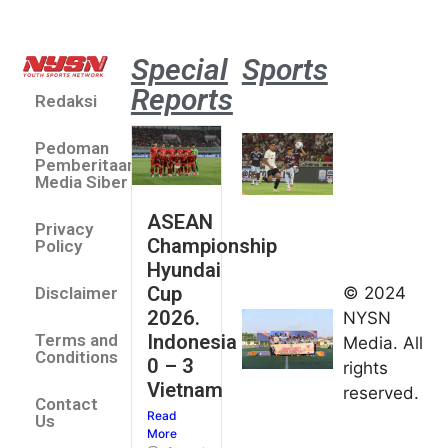
Special
Sports
Reports
Redaksi
Aston
Villa 3 -1
Pedoman
Indonesia
Pemberitaan
All Stars
Media Siber
August 2,
ASEAN
2026
Privacy
Championship
Jateng
Policy
Hyundai
juara
Cup
© 2024
Disclaimer
umum
2026.
NYSN
Kejurnas
Indonesia
Terms and
Media. All
Panahan
Conditions
0 – 3
rights
Junior di
Vietnam
reserved.
Kudus
Contact
Read
August 1,
Us
More
2026