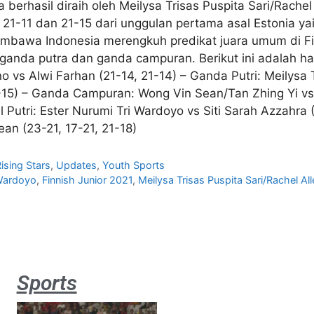
berhasil diraih oleh Meilysa Trisas Puspita Sari/Rache
 21-11 dan 21-15 dari unggulan pertama asal Estonia ya
embawa Indonesia merengkuh predikat juara umum di Fin
 ganda putra dan ganda campuran. Berikut ini adalah has
 vs Alwi Farhan (21-14, 21-14) – Ganda Putri: Meilysa 
-15) – Ganda Campuran: Wong Vin Sean/Tan Zhing Yi vs
 Putri: Ester Nurumi Tri Wardoyo vs Siti Sarah Azzahra 
an (23-21, 17-21, 21-18)
ising Stars
,
Updates
,
Youth Sports
 Wardoyo
,
Finnish Junior 2021
,
Meilysa Trisas Puspita Sari/Rachel A
Sports
Aston