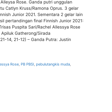
l Alleysa Rose. Ganda putri unggulan
itu Catlyn Kruss/Ramona Oprus. 3 gelar
nish Junior 2021. Sementara 2 gelar lain
il pertandingan final Finnish Junior 2021:
Trisas Puspita Sari/Rachel Allessya Rose
 Apiluk Gatherong/Sirada
(21-14, 21-12) – Ganda Putra: Justin
llessya Rose
,
PB PBSI
,
pebulutangkis muda
,