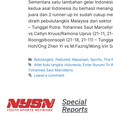
Sementara satu tambahan gelar Indonesia 
kedua asal Indonesia itu berhasil menang
juara dan 2 runner-up ini sudah cukup m
diraih pebulutangkis Malaysia dari sektor
– Tunggal Putra: Yohannes Saut Marcellyno
vs Catlyn Kruus/Ramona Uprus (21-11, 21
Roongpiboonsopit (21-18, 21-11) – Tunggal
Hoh/Ong Zhen Yi vs M.Fazriq/Wong Vin Se
Bulutangkis
,
Featured
,
Kejuaraan
,
Sports
,
The R
Atlet bulu tangkis Indonesia
,
Ester Nurumi Tri
Yohannes Saut Marcellyno
Leave a comment
Special
Reports