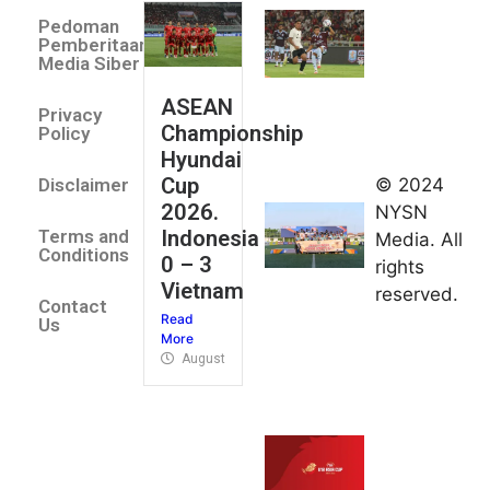
Villa 3 -1
Pedoman
Indonesia
Pemberitaan
All Stars
Media Siber
August 2,
ASEAN
2026
Privacy
Championship
Jateng
Policy
Hyundai
juara
Cup
© 2024
Disclaimer
umum
2026.
NYSN
Kejurnas
Indonesia
Terms and
Media. All
Panahan
Conditions
0 – 3
rights
Junior di
Vietnam
reserved.
Kudus
Contact
Read
August 1,
Us
More
2026
August 4, 2026
FIBA U18
Asia Cup
2026
tetapkan
jadwal da