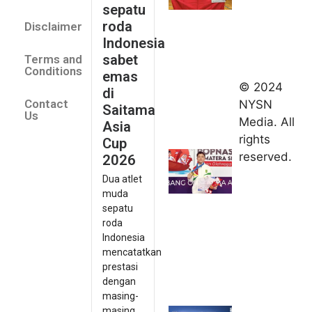
emas di
sepatu
Saitama
roda
Disclaimer
Asia Cup
Indonesia
2026
sabet
Terms and
August 9,
Conditions
emas
2026
© 2024
di
Indonesia
Contact
NYSN
Saitama
kirim tiga
Us
Media. All
Asia
lifter
rights
Cup
muda ke
reserved.
2026
Kejuaraan
Dua atlet
Asia
muda
Junior
sepatu
2026
roda
August 9,
Indonesia
2026
mencatatkan
Hydroplus
prestasi
Sirnas A
dengan
Jakarta
masing-
masing...