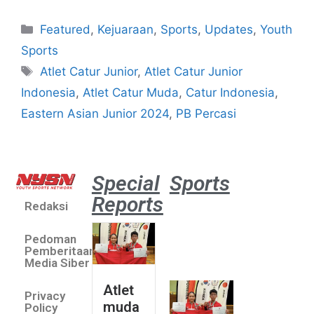
Featured
,
Kejuaraan
,
Sports
,
Updates
,
Youth
Sports
Atlet Catur Junior
,
Atlet Catur Junior
Indonesia
,
Atlet Catur Muda
,
Catur Indonesia
,
Eastern Asian Junior 2024
,
PB Percasi
Special
Sports
Reports
Redaksi
Atlet
muda
Pedoman
sepatu
Pemberitaan
roda
Media Siber
Indonesia
Atlet
Privacy
sabet
muda
Policy