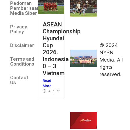
Pedoman
Indonesia
Pemberitaan
All Stars
Media Siber
August 2,
ASEAN
2026
Privacy
Championship
Jateng
Policy
Hyundai
juara
Cup
© 2024
Disclaimer
umum
2026.
NYSN
Kejurnas
Indonesia
Terms and
Media. All
Panahan
Conditions
0 – 3
rights
Junior di
Vietnam
reserved.
Kudus
Contact
Read
August 1,
Us
More
2026
August 4, 2026
FIBA U18
Asia Cup
2026
tetapkan
jadwal da
pembagia