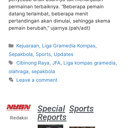
permainan terbaiknya. “Beberapa pemain
datang terlambat, beberapa menit
pertandingan akan dimulai, sehingga skema
pemain berubah,” ujarnya.(pah/adt)
Kejuaraan
,
Liga Gramedia Kompas
,
Sepakbola
,
Sports
,
Updates
Cibinong Raya
,
JFA
,
Liga kompas gramedia
,
olahraga
,
sepakbola
Leave a comment
Special
Sports
Reports
Redaksi
Aston
Villa 3 -1