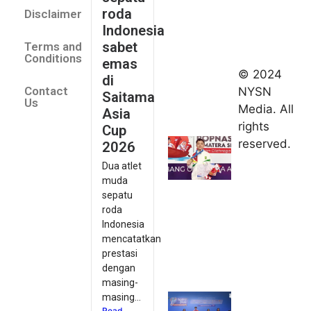
Saitama
roda
Disclaimer
Asia Cup
Indonesia
2026
sabet
Terms and
August 9,
Conditions
emas
2026
© 2024
di
Indonesia
Contact
NYSN
Saitama
kirim tiga
Us
Media. All
Asia
lifter
rights
Cup
muda ke
reserved.
2026
Kejuaraan
Dua atlet
Asia
muda
Junior
sepatu
2026
roda
August 9,
Indonesia
2026
mencatatkan
Hydroplus
prestasi
Sirnas A
dengan
Jakarta
masing-
masing...
2026: PB
Read