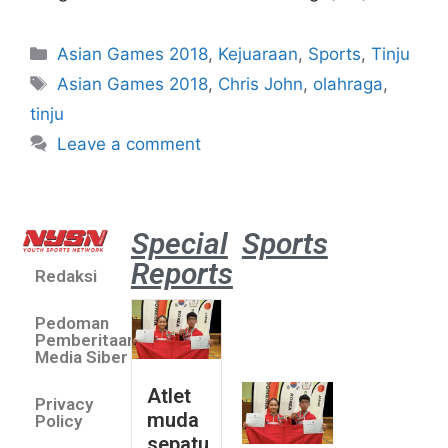
Asian Games 2018
,
Kejuaraan
,
Sports
,
Tinju
Asian Games 2018
,
Chris John
,
olahraga
,
tinju
Leave a comment
Special
Sports
Reports
Redaksi
Atlet
muda
Pedoman
sepatu
Pemberitaan
roda
Media Siber
Indonesia
Atlet
Privacy
sabet
muda
Policy
emas di
sepatu