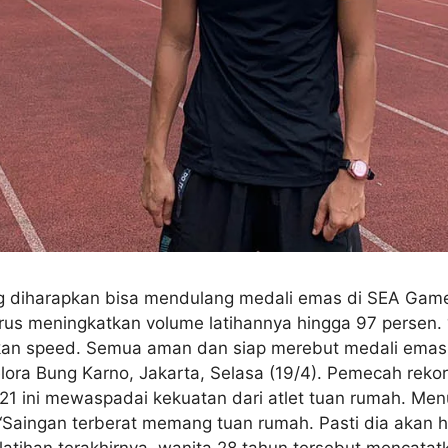
ang diharapkan bisa mendulang medali emas di SEA Gam
erus meningkatkan volume latihannya hingga 97 persen
an speed. Semua aman dan siap merebut medali emas, s
elora Bung Karno, Jakarta, Selasa (19/4). Pemecah reko
21 ini mewaspadai kekuatan dari atlet tuan rumah. Men
 “Saingan terberat memang tuan rumah. Pasti dia akan h
 latihan terakhirnya, wanita 28 tahun tersebut mencatat