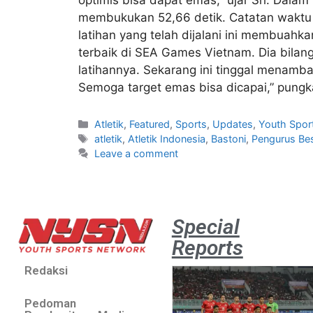
membukukan 52,66 detik. Catatan waktu in
latihan yang telah dijalani ini membuahkan 
terbaik di SEA Games Vietnam. Dia bilang
latihannya. Sekarang ini tinggal menamb
Semoga target emas bisa dicapai,” pungk
Atletik
,
Featured
,
Sports
,
Updates
,
Youth Spor
atletik
,
Atletik Indonesia
,
Bastoni
,
Pengurus Bes
Leave a comment
Special
Reports
Redaksi
Pedoman