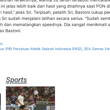
i jelas lebih baik dari hasil yang diraihnya saat PON 
hasil,” jelas Sri. Terpisah, pelatih Sri, Bastoni cukup p
 Sri sudah menjalani latihan secara serius. “Sudah sem
ah dan mematangkan speednya. Dia sangat menikmati sa
as Bastoni.
ts
ar (PB) Persatuan Atletik Seluruh Indonesia (PASI)
,
SEA Games Vi
Sports
Aston
Villa 3 -1
Indonesia
All Stars