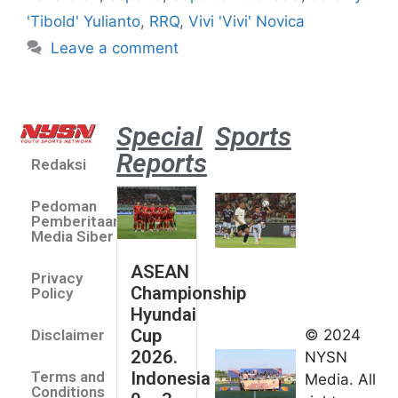
'Tibold' Yulianto
,
RRQ
,
Vivi 'Vivi' Novica
Leave a comment
Special
Sports
Reports
Redaksi
Aston
Villa 3 -1
Pedoman
Indonesia
Pemberitaan
All Stars
Media Siber
August 2,
ASEAN
2026
Privacy
Championship
Jateng
Policy
Hyundai
juara
Cup
© 2024
Disclaimer
umum
2026.
NYSN
Kejurnas
Indonesia
Terms and
Media. All
Panahan
Conditions