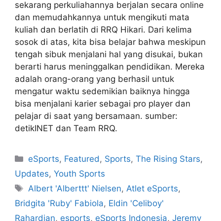
sekarang perkuliahannya berjalan secara online
dan memudahkannya untuk mengikuti mata
kuliah dan berlatih di RRQ Hikari. Dari kelima
sosok di atas, kita bisa belajar bahwa meskipun
tengah sibuk menjalani hal yang disukai, bukan
berarti harus meninggalkan pendidikan. Mereka
adalah orang-orang yang berhasil untuk
mengatur waktu sedemikian baiknya hingga
bisa menjalani karier sebagai pro player dan
pelajar di saat yang bersamaan. sumber:
detikINET dan Team RRQ.
eSports
,
Featured
,
Sports
,
The Rising Stars
,
Updates
,
Youth Sports
Albert 'Alberttt' Nielsen
,
Atlet eSports
,
Bridgita 'Ruby' Fabiola
,
Eldin 'Celiboy'
Rahardian
,
esports
,
eSports Indonesia
,
Jeremy