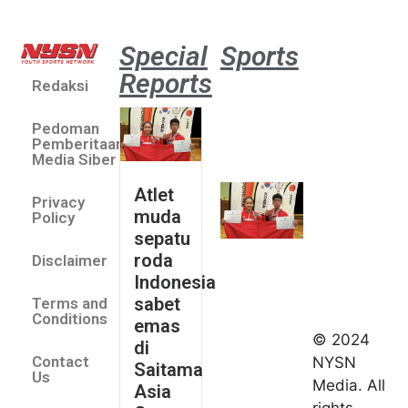
Special
Sports
Reports
Redaksi
Atlet
muda
Pedoman
sepatu
Pemberitaan
roda
Media Siber
Indonesia
Atlet
Privacy
sabet
muda
Policy
emas di
sepatu
Saitama
roda
Disclaimer
Asia Cup
Indonesia
2026
sabet
Terms and
August 9,
Conditions
emas
2026
© 2024
di
Indonesia
Contact
NYSN
Saitama
kirim tiga
Us
Media. All
Asia
lifter
rights