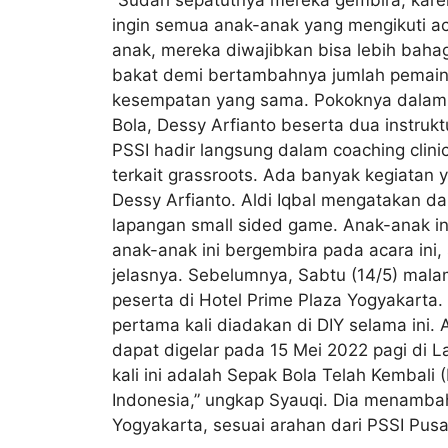
ingin semua anak-anak yang mengikuti acar
anak, mereka diwajibkan bisa lebih bahag
bakat demi bertambahnya jumlah pemain 
kesempatan yang sama. Pokoknya dalam ac
Bola, Dessy Arfianto beserta dua instrukt
PSSI hadir langsung dalam coaching clini
terkait grassroots. Ada banyak kegiatan y
Dessy Arfianto. Aldi Iqbal mengatakan d
lapangan small sided game. Anak-anak ini
anak-anak ini bergembira pada acara ini, 
jelasnya. Sebelumnya, Sabtu (14/5) mal
peserta di Hotel Prime Plaza Yogyakarta
pertama kali diadakan di DIY selama ini.
dapat digelar pada 15 Mei 2022 pagi di
kali ini adalah Sepak Bola Telah Kembali 
Indonesia,” ungkap Syauqi. Dia menambah
Yogyakarta, sesuai arahan dari PSSI Pusa