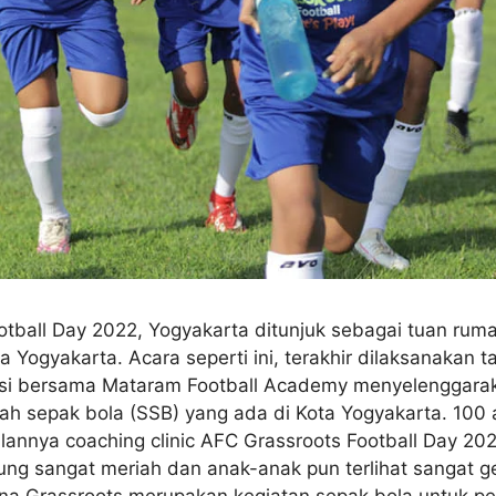
tball Day 2022, Yogyakarta ditunjuk sebagai tuan rum
a Yogyakarta. Acara seperti ini, terakhir dilaksanakan 
si bersama Mataram Football Academy menyelenggarak
olah sepak bola (SSB) yang ada di Kota Yogyakarta. 100
alannya coaching clinic AFC Grassroots Football Day 202
g sangat meriah dan anak-anak pun terlihat sangat gem
a Grassroots merupakan kegiatan sepak bola untuk pem