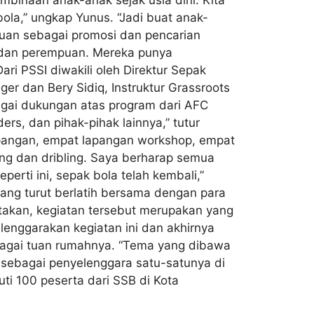
bola,” ungkap Yunus. “Jadi buat anak-
ujuan sebagai promosi dan pencarian
i dan perempuan. Mereka punya
i PSSI diwakili oleh Direktur Sepak
ger dan Bery Sidiq, Instruktur Grassroots
bagai dukungan atas program dari AFC
rs, dan pihak-pihak lainnya,” tutur
lapangan, empat lapangan workshop, empat
sing dan dribling. Saya berharap semua
erti ini, sepak bola telah kembali,”
ang turut berlatih bersama dengan para
takan, kegiatan tersebut merupakan yang
lenggarakan kegiatan ini dan akhirnya
bagai tuan rumahnya. “Tema yang dibawa
IY sebagai penyelenggara satu-satunya di
ti 100 peserta dari SSB di Kota