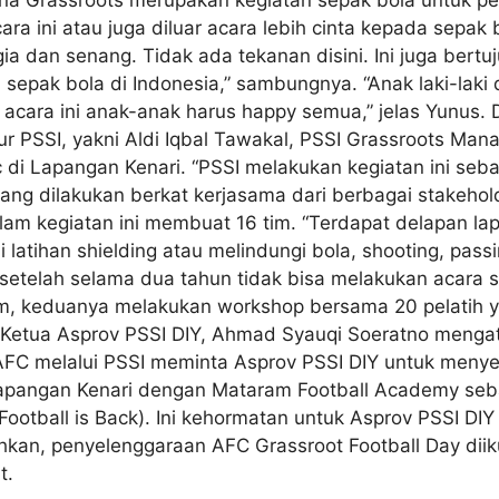
a ini atau juga diluar acara lebih cinta kepada sepak 
ia dan senang. Tidak ada tekanan disini. Ini juga bert
sepak bola di Indonesia,” sambungnya. “Anak laki-lak
ara ini anak-anak harus happy semua,” jelas Yunus. Dar
ur PSSI, yakni Aldi Iqbal Tawakal, PSSI Grassroots Mana
c di Lapangan Kenari. “PSSI melakukan kegiatan ini se
ang dilakukan berkat kerjasama dari berbagai stakeholde
alam kegiatan ini membuat 16 tim. “Terdapat delapan 
 latihan shielding atau melindungi bola, shooting, pas
setelah selama dua tahun tidak bisa melakukan acara sep
am, keduanya melakukan workshop bersama 20 pelatih y
. Ketua Asprov PSSI DIY, Ahmad Syauqi Soeratno menga
 AFC melalui PSSI meminta Asprov PSSI DIY untuk menye
 Lapangan Kenari dengan Mataram Football Academy se
(Football is Back). Ini kehormatan untuk Asprov PSSI D
kan, penyelenggaraan AFC Grassroot Football Day diiku
t.