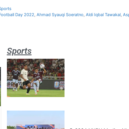
Sports
Football Day 2022
,
Ahmad Syauqi Soeratno
,
Aldi Iqbal Tawakal
,
As
Sports
Aston
Villa 3 -1
Indonesia
All Stars
August 2,
2026
Jateng
juara
umum
Kejurnas