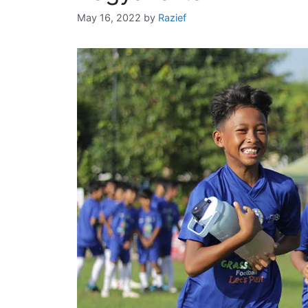
May 16, 2022
by
Razief