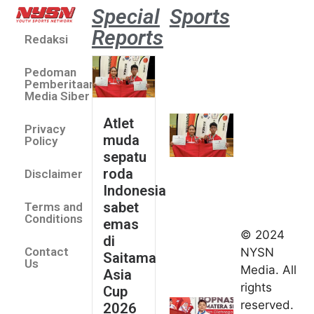
Special
Sports
Reports
Redaksi
Atlet
muda
Pedoman
sepatu
Pemberitaan
roda
Media Siber
Indonesia
Atlet
Privacy
sabet
muda
Policy
emas di
sepatu
Saitama
roda
Disclaimer
Asia Cup
Indonesia
2026
sabet
Terms and
August 9,
Conditions
emas
2026
© 2024
di
Indonesia
Contact
NYSN
Saitama
kirim tiga
Us
Media. All
Asia
lifter
rights
Cup
muda ke
reserved.
2026