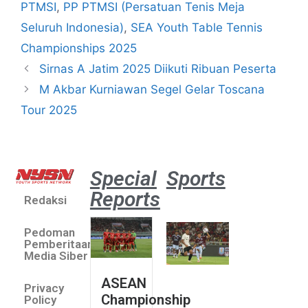
PTMSI
,
PP PTMSI (Persatuan Tenis Meja
Seluruh Indonesia)
,
SEA Youth Table Tennis
Championships 2025
Sirnas A Jatim 2025 Diikuti Ribuan Peserta
M Akbar Kurniawan Segel Gelar Toscana
Tour 2025
Special
Sports
Reports
Redaksi
Aston
Villa 3 -1
Pedoman
Indonesia
Pemberitaan
All Stars
Media Siber
August 2,
ASEAN
2026
Privacy
Championship
Jateng
Policy