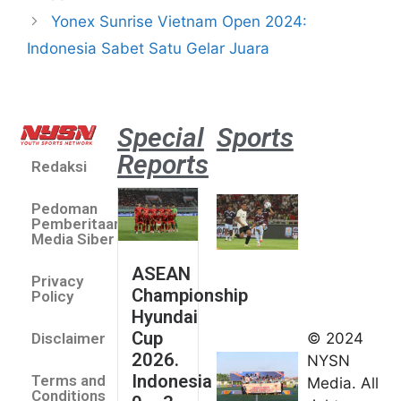
Yonex Sunrise Vietnam Open 2024:
Indonesia Sabet Satu Gelar Juara
Special
Sports
Reports
Redaksi
Aston
Villa 3 -1
Pedoman
Indonesia
Pemberitaan
All Stars
Media Siber
August 2,
ASEAN
2026
Privacy
Championship
Jateng
Policy
Hyundai
juara
Cup
© 2024
Disclaimer
umum
2026.
NYSN
Kejurnas
Indonesia
Terms and
Media. All
Panahan
Conditions