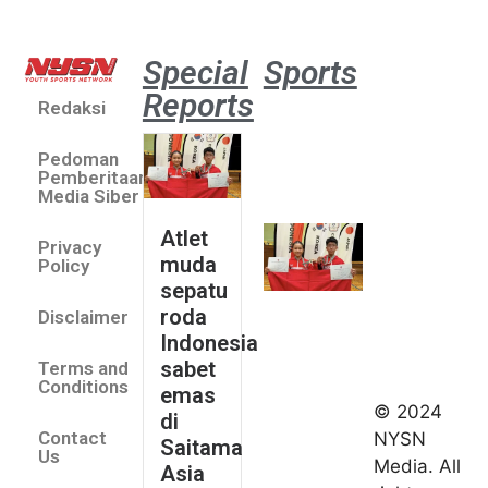
Special
Sports
Reports
Redaksi
Atlet
muda
Pedoman
sepatu
Pemberitaan
roda
Media Siber
Indonesia
Atlet
Privacy
sabet
muda
Policy
emas di
sepatu
Saitama
roda
Disclaimer
Asia Cup
Indonesia
2026
sabet
Terms and
August 9,
Conditions
emas
2026
© 2024
di
Indonesia
Contact
NYSN
Saitama
kirim tiga
Us
Media. All
Asia
lifter