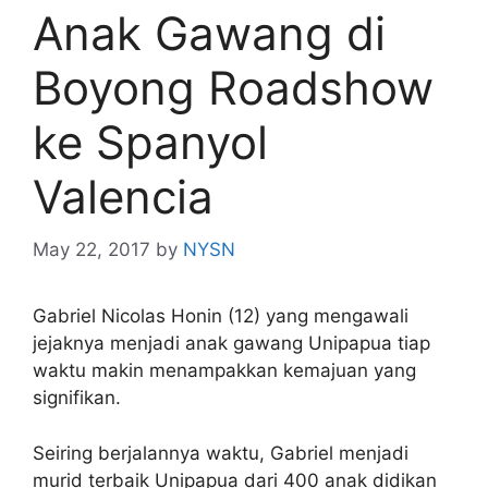
Anak Gawang di
Boyong Roadshow
ke Spanyol
Valencia
May 22, 2017
by
NYSN
Gabriel Nicolas Honin (12) yang mengawali
jejaknya menjadi anak gawang Unipapua tiap
waktu makin menampakkan kemajuan yang
signifikan.
Seiring berjalannya waktu, Gabriel menjadi
murid terbaik Unipapua dari 400 anak didikan