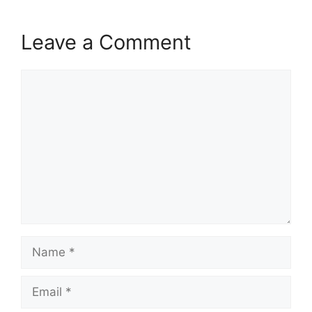
Leave a Comment