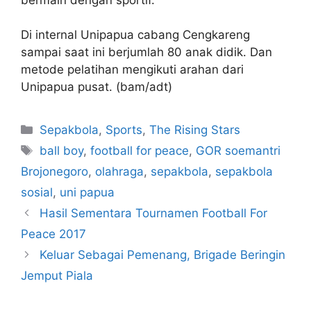
Di internal Unipapua cabang Cengkareng
sampai saat ini berjumlah 80 anak didik. Dan
metode pelatihan mengikuti arahan dari
Unipapua pusat. (bam/adt)
Sepakbola
,
Sports
,
The Rising Stars
ball boy
,
football for peace
,
GOR soemantri
Brojonegoro
,
olahraga
,
sepakbola
,
sepakbola
sosial
,
uni papua
Hasil Sementara Tournamen Football For
Peace 2017
Keluar Sebagai Pemenang, Brigade Beringin
Jemput Piala