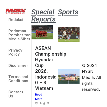
Special
Sports
Reports
Redaksi
Aston
Villa 3 -1
Pedoman
Indonesia
Pemberitaan
All Stars
Media Siber
August 2,
ASEAN
2026
Privacy
Championship
Jateng
Policy
Hyundai
juara
Cup
© 2024
Disclaimer
umum
2026.
NYSN
Kejurnas
Indonesia
Terms and
Media. All
Panahan
Conditions
0 – 3
rights
Junior di
Vietnam
reserved.
Kudus
Contact
Read
August 1,
Us
More
2026
August 4, 2026
FIBA U18