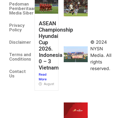
Pedoman
Indonesia
Pemberitaan
All Stars
Media Siber
August 2,
ASEAN
2026
Privacy
Championship
Jateng
Policy
Hyundai
juara
Cup
© 2024
Disclaimer
umum
2026.
NYSN
Kejurnas
Indonesia
Terms and
Media. All
Panahan
Conditions
0 – 3
rights
Junior di
Vietnam
reserved.
Kudus
Contact
Read
August 1,
Us
More
2026
August 4, 2026
FIBA U18
Asia Cup
2026
tetapkan
jadwal da