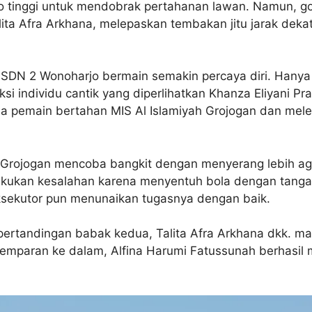
o tinggi untuk mendobrak pertahanan lawan. Namun, gol
ta Afra Arkhana, melepaskan tembakan jitu jarak dekat
SDN 2 Wonoharjo bermain semakin percaya diri. Hanya
 individu cantik yang diperlihatkan Khanza Eliyani Pram
a pemain bertahan MIS Al Islamiyah Grojogan dan me
yah Grojogan mencoba bangkit dengan menyerang lebih 
kukan kesalahan karena menyentuh bola dengan tangan 
ksekutor pun menunaikan tugasnya dengan baik.
 pertandingan babak kedua, Talita Afra Arkhana dkk. ma
i lemparan ke dalam, Alfina Harumi Fatussunah berhasi