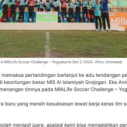
ra MilkLife Soccer Challenge – Yogyakarta Seri 2 2024. (Foto: Istimewa)
memaksa pertandingan berlanjut ke adu tendangan pena
 keuntungan besar MIS Al Islamiyah Grojogan. Eka Anis
enangan timnya pada MilkLife Soccer Challenge – Yogya
a baru yang meraih kesuksesan lewat kerja keras tim s
kolah menjadi juara, apalagi kami bisa mengalahkan p