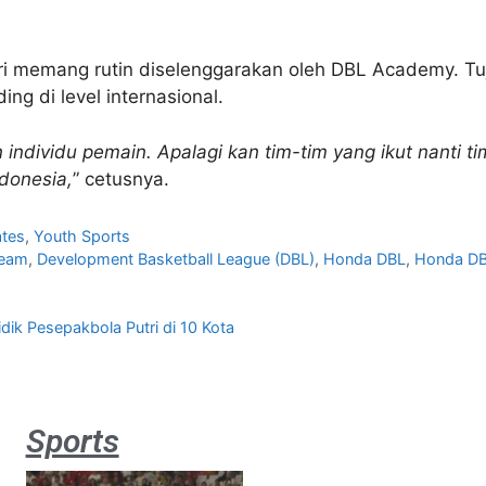
ri memang rutin diselenggarakan oleh DBL Academy. Tu
g di level internasional.
ndividu pemain. Apalagi kan tim-tim yang ikut nanti t
donesia,
” cetusnya.
tes
,
Youth Sports
Team
,
Development Basketball League (DBL)
,
Honda DBL
,
Honda DB
ik Pesepakbola Putri di 10 Kota
Sports
Aston