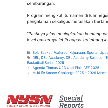
sembarangan.
Program mengikuti turnamen di luar nege
pengalaman sekaligus merasakan bertandin
“
Pastinya jelas meningkatkan kemampuan i
level basketnya lebih bagus ketimbang In
Bola Basket
,
Featured
,
Kejuaraan
,
Sports
,
Upda
DBL
,
DBL Academy
,
DBL Academy Selection 
Basketball Series 2025
Agenda Timnas U23 Usai Piala AFF 2025
MilkLife Soccer Challenge 2025 – 2026 Membid
Special
Reports