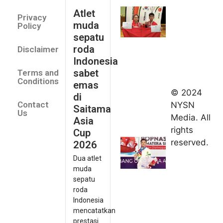
Indonesia
Atlet
Privacy
sabet
muda
Policy
emas di
sepatu
Saitama
roda
Disclaimer
Asia Cup
Indonesia
2026
sabet
Terms and
August 9,
Conditions
emas
2026
© 2024
di
Indonesia
Contact
NYSN
Saitama
kirim tiga
Us
Media. All
Asia
lifter
rights
Cup
muda ke
reserved.
2026
Kejuaraan
Dua atlet
Asia
muda
Junior
sepatu
2026
roda
August 9,
Indonesia
2026
mencatatkan
Hydroplus
prestasi