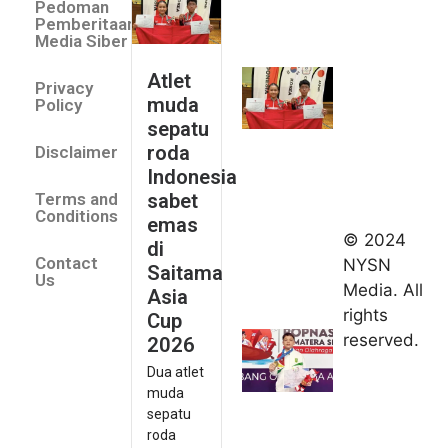
Pedoman
sepatu
Pemberitaan
roda
Media Siber
Indonesia
Atlet
Privacy
sabet
muda
Policy
emas di
sepatu
Saitama
roda
Disclaimer
Asia Cup
Indonesia
2026
sabet
Terms and
August 9,
Conditions
emas
2026
© 2024
di
Indonesia
Contact
NYSN
Saitama
kirim tiga
Us
Media. All
Asia
lifter
rights
Cup
muda ke
reserved.
2026
Kejuaraan
Dua atlet
Asia
muda
Junior
sepatu
2026
roda