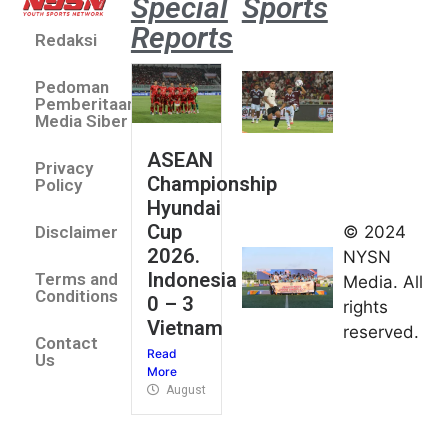
Special
Sports
Reports
Redaksi
Aston
Villa 3 -1
Pedoman
Indonesia
Pemberitaan
All Stars
Media Siber
August 2,
ASEAN
2026
Privacy
Championship
Jateng
Policy
Hyundai
juara
Cup
© 2024
Disclaimer
umum
2026.
NYSN
Kejurnas
Indonesia
Terms and
Media. All
Panahan
Conditions
0 – 3
rights
Junior di
Vietnam
reserved.
Kudus
Contact
Read
August 1,
Us
More
2026
August 4, 2026
FIBA U18
Asia Cup
2026