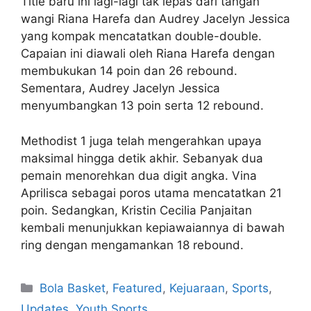
Title baru ini lagi-lagi tak lepas dari tangan
wangi Riana Harefa dan Audrey Jacelyn Jessica
yang kompak mencatatkan double-double.
Capaian ini diawali oleh Riana Harefa dengan
membukukan 14 poin dan 26 rebound.
Sementara, Audrey Jacelyn Jessica
menyumbangkan 13 poin serta 12 rebound.
Methodist 1 juga telah mengerahkan upaya
maksimal hingga detik akhir. Sebanyak dua
pemain menorehkan dua digit angka. Vina
Aprilisca sebagai poros utama mencatatkan 21
poin. Sedangkan, Kristin Cecilia Panjaitan
kembali menunjukkan kepiawaiannya di bawah
ring dengan mengamankan 18 rebound.
Bola Basket
,
Featured
,
Kejuaraan
,
Sports
,
Updates
,
Youth Sports