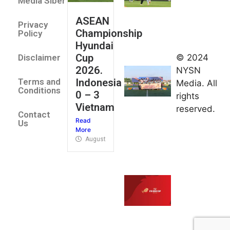
All Stars
Media Siber
August 2,
ASEAN
2026
Privacy
Championship
Jateng
Policy
Hyundai
juara
Cup
© 2024
Disclaimer
umum
2026.
NYSN
Kejurnas
Indonesia
Terms and
Media. All
Panahan
Conditions
0 – 3
rights
Junior di
Vietnam
reserved.
Kudus
Contact
Read
August 1,
Us
More
2026
August 4, 2026
FIBA U18
Asia Cup
2026
tetapkan
jadwal da
pembagia
grup