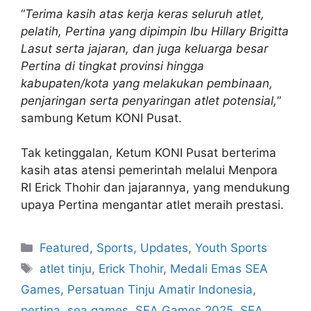
“
Terima kasih atas kerja keras seluruh atlet,
pelatih, Pertina yang dipimpin Ibu Hillary Brigitta
Lasut serta jajaran, dan juga keluarga besar
Pertina di tingkat provinsi hingga
kabupaten/kota yang melakukan pembinaan,
penjaringan serta penyaringan atlet potensial,
”
sambung Ketum KONI Pusat.
Tak ketinggalan, Ketum KONI Pusat berterima
kasih atas atensi pemerintah melalui Menpora
RI Erick Thohir dan jajarannya, yang mendukung
upaya Pertina mengantar atlet meraih prestasi.
Featured
,
Sports
,
Updates
,
Youth Sports
atlet tinju
,
Erick Thohir
,
Medali Emas SEA
Games
,
Persatuan Tinju Amatir Indonesia
,
pertina
,
sea games
,
SEA Games 2025
,
SEA