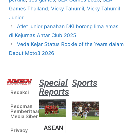
Games Thailand
,
Vicky Tahumil
,
Vicky Tahumil
Junior
Atlet junior panahan DKI borong lima emas
di Kejurnas Antar Club 2025
Veda Kejar Status Rookie of the Years dalam
Debut Moto3 2026
Special
Sports
Reports
Redaksi
Aston
Villa 3 -1
Pedoman
Indonesia
Pemberitaan
All Stars
Media Siber
August 2,
ASEAN
2026
Privacy