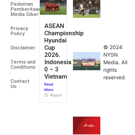
Pedoman
Indonesia
Pemberitaan
All Stars
Media Siber
August 2,
ASEAN
2026
Privacy
Championship
Jateng
Policy
Hyundai
juara
Cup
© 2024
Disclaimer
umum
2026.
NYSN
Kejurnas
Indonesia
Terms and
Media. All
Panahan
Conditions
0 – 3
rights
Junior di
Vietnam
reserved.
Kudus
Contact
Read
August 1,
Us
More
2026
August 4, 2026
FIBA U18
Asia Cup
2026
tetapkan
jadwal da
pembagia