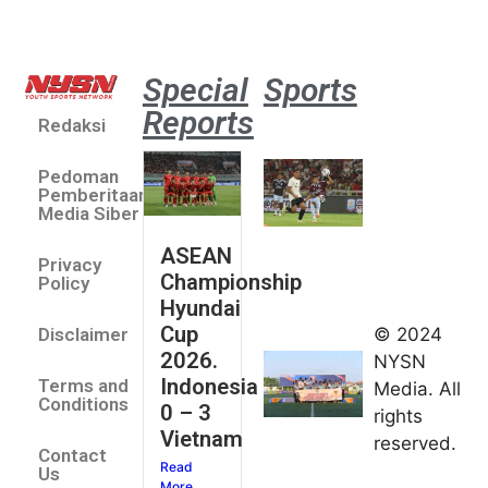
Special
Sports
Reports
Redaksi
Aston
Villa 3 -1
Pedoman
Indonesia
Pemberitaan
All Stars
Media Siber
August 2,
ASEAN
2026
Privacy
Championship
Jateng
Policy
Hyundai
juara
Cup
© 2024
Disclaimer
umum
2026.
NYSN
Kejurnas
Indonesia
Terms and
Media. All
Panahan
Conditions
0 – 3
rights
Junior di
Vietnam
reserved.
Kudus
Contact
Read
August 1,
Us
More
2026