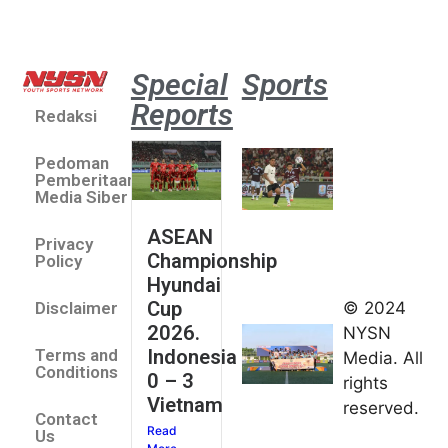
Special
Sports
Reports
Redaksi
Aston
Villa 3 -1
Pedoman
Indonesia
Pemberitaan
All Stars
Media Siber
August 2,
ASEAN
2026
Privacy
Championship
Jateng
Policy
Hyundai
juara
Cup
© 2024
Disclaimer
umum
2026.
NYSN
Kejurnas
Indonesia
Terms and
Media. All
Panahan
Conditions
0 – 3
rights
Junior di
Vietnam
reserved.
Kudus
Contact
Read
August 1,
Us