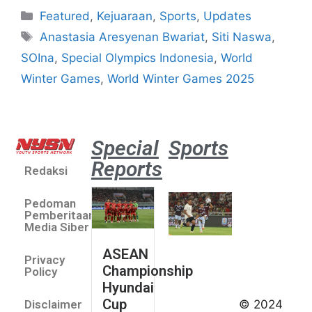
Featured
,
Kejuaraan
,
Sports
,
Updates
Anastasia Aresyenan Bwariat
,
Siti Naswa
,
SOIna
,
Special Olympics Indonesia
,
World
Winter Games
,
World Winter Games 2025
Special
Sports
Reports
Redaksi
Aston
Villa 3 -1
Pedoman
Indonesia
Pemberitaan
All Stars
Media Siber
August 2,
ASEAN
2026
Privacy
Championship
Jateng
Policy
Hyundai
juara
Cup
© 2024
Disclaimer
umum