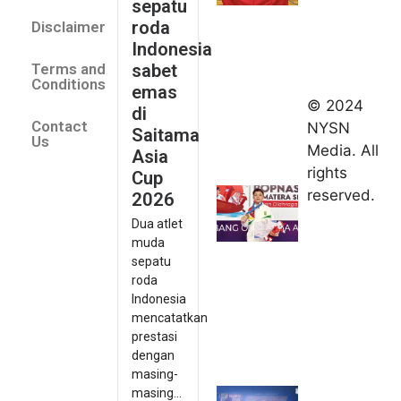
sepatu
Saitama
roda
Disclaimer
Asia Cup
Indonesia
2026
sabet
Terms and
August 9,
Conditions
emas
2026
© 2024
di
Indonesia
Contact
NYSN
Saitama
kirim tiga
Us
Media. All
Asia
lifter
rights
Cup
muda ke
reserved.
2026
Kejuaraan
Dua atlet
Asia
muda
Junior
sepatu
2026
roda
August 9,
Indonesia
2026
mencatatkan
Hydroplus
prestasi
Sirnas A
dengan
Jakarta
masing-
masing...
2026: PB