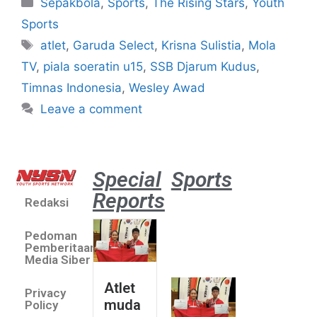
Sepakbola
,
Sports
,
The Rising Stars
,
Youth
Sports
atlet
,
Garuda Select
,
Krisna Sulistia
,
Mola
TV
,
piala soeratin u15
,
SSB Djarum Kudus
,
Timnas Indonesia
,
Wesley Awad
Leave a comment
Special
Sports
Reports
Redaksi
Atlet
muda
Pedoman
sepatu
Pemberitaan
roda
Media Siber
Indonesia
Atlet
Privacy
sabet
muda
Policy
emas di