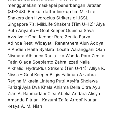
menggunakan maskapai penerbangan Jetstar
(3K-248). Berikut daftar line-up tim MilkLife
Shakers dan Hydroplus Strikers di JSSL
Singapore 7’s: MilkLife Shakers (Tim U–12): Alya
Putri Ariyanto – Goal Keeper Queisha Sava
Azzalva – Goal Keeper Rere Zenita Farza
Adinda Resti Widayati Renanthera Alun Addya
P Andien Haifa Syakira Locita Waranggani Olah
Nismara Albianca Raula Ika Wonda Rara Zenita
Fatin Giada Soebianto Zahra Izzati Naila
Alkhaliqi HydroPlus Strikers (Tim U-14): Alliya K.
Nissa – Goal Keeper Bilqis Fatimah Azzahra
Regina Mikaela Lintang Putri Asyifa Sholawa
Farizqi Ayla Dva Khala Ahisma Della Citra Ayu
Zian A. Rahmadani Clea Abelia Andara Alisya
Amanda Fitriani Kazumi Zalfa Arrobi’ Nurlan
Kesya A. M. Nian