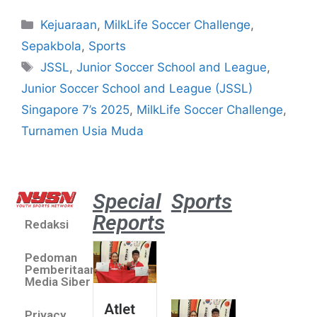
Kejuaraan
,
MilkLife Soccer Challenge
,
Sepakbola
,
Sports
JSSL
,
Junior Soccer School and League
,
Junior Soccer School and League (JSSL)
Singapore 7’s 2025
,
MilkLife Soccer Challenge
,
Turnamen Usia Muda
Special
Sports
Reports
Redaksi
Atlet
muda
Pedoman
sepatu
Pemberitaan
roda
Media Siber
Indonesia
Atlet
Privacy
sabet