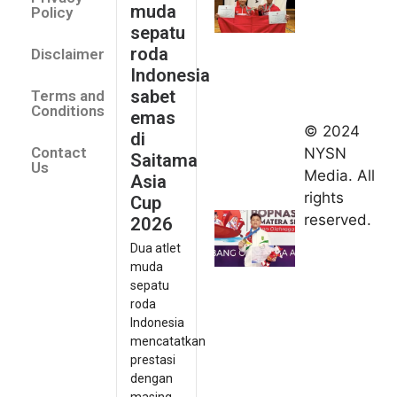
muda
Policy
emas di
sepatu
Saitama
roda
Disclaimer
Asia Cup
Indonesia
2026
sabet
Terms and
August 9,
Conditions
emas
2026
© 2024
di
Indonesia
Contact
NYSN
Saitama
kirim tiga
Us
Media. All
Asia
lifter
rights
Cup
muda ke
reserved.
2026
Kejuaraan
Dua atlet
Asia
muda
Junior
sepatu
2026
roda
August 9,
Indonesia
2026
mencatatkan
Hydroplus
prestasi
Sirnas A
dengan