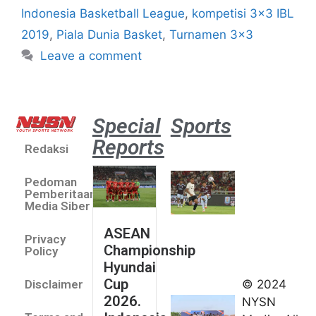
Indonesia Basketball League
,
kompetisi 3x3 IBL
2019
,
Piala Dunia Basket
,
Turnamen 3x3
Leave a comment
Special
Sports
Reports
Redaksi
Aston
Villa 3 -1
Pedoman
Indonesia
Pemberitaan
All Stars
Media Siber
August 2,
ASEAN
2026
Privacy
Championship
Jateng
Policy
Hyundai
juara
Cup
© 2024
Disclaimer
umum
2026.
NYSN
Kejurnas