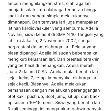
ampuh menghilangkan stres, olahraga lari
menjadi salah satu olahraga termurah hingga
saat ini dan sangat simple melakukannya
dimanapun. Dan ternyata lari juga merupakan
latihan kardiovaskuler yang sempurna. Adelia
Noviani, siswi kelas 8 di SMP N 10 Tangsel yang
lahir di Jakarta, 2 November 2002, sangat
berprestasi dalam olahraga lari. Pelajar yang
biasa dipanggil Adelia ini sudah beberapa kali
mengikuti kejuaraan lari. Dan prestasi terakhir
yang berhasil di menangkan, Adelia meraih
juara 2 dalam O2SN. Adelia mulai berlatih lari
sejak kelas 7, tetapi ia menyukai olahraga lari
sejak kecil. Biasanya, Adelia melakukan
pemanasan dengan melakukan perenggangan
otot kaki, push up, Scot jump, sit up, dan back
up selama 10-15 menit. Siswi yang berlatih lari
3 kali seminggu ini mengatakan bahwa banyak