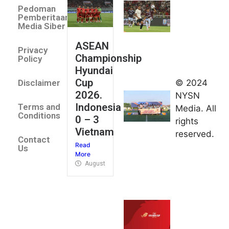
Villa 3 -1
Pedoman
Indonesia
Pemberitaan
All Stars
Media Siber
August 2,
ASEAN
2026
Privacy
Championship
Jateng
Policy
Hyundai
juara
Cup
© 2024
Disclaimer
umum
2026.
NYSN
Kejurnas
Indonesia
Terms and
Media. All
Panahan
Conditions
0 – 3
rights
Junior di
Vietnam
reserved.
Kudus
Contact
Read
August 1,
Us
More
2026
August 4, 2026
FIBA U18
Asia Cup
2026
tetapkan
jadwal da