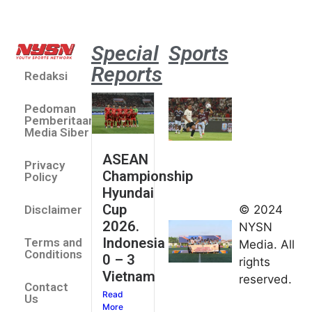
Special
Sports
Reports
Redaksi
Aston
Villa 3 -1
Pedoman
Indonesia
Pemberitaan
All Stars
Media Siber
August 2,
ASEAN
2026
Privacy
Championship
Jateng
Policy
Hyundai
juara
Cup
© 2024
Disclaimer
umum
2026.
NYSN
Kejurnas
Indonesia
Terms and
Media. All
Panahan
Conditions
0 – 3
rights
Junior di
Vietnam
reserved.
Kudus
Contact
Read
August 1,
Us
More
2026