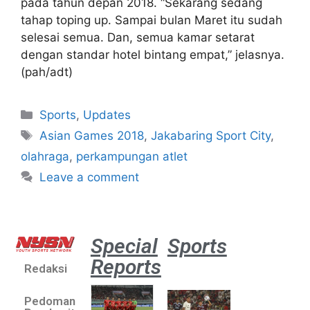
pada tahun depan 2018. “Sekarang sedang
tahap toping up. Sampai bulan Maret itu sudah
selesai semua. Dan, semua kamar setarat
dengan standar hotel bintang empat,” jelasnya.
(pah/adt)
Sports
,
Updates
Asian Games 2018
,
Jakabaring Sport City
,
olahraga
,
perkampungan atlet
Leave a comment
Special
Sports
Reports
Redaksi
Aston
Villa 3 -1
Pedoman
Indonesia