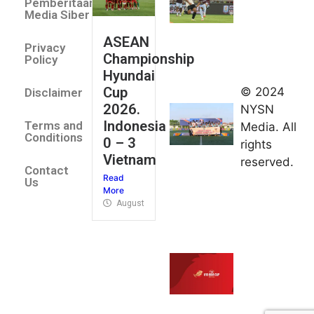
Pemberitaan
All Stars
Media Siber
August 2,
ASEAN
2026
Privacy
Championship
Jateng
Policy
Hyundai
juara
Cup
© 2024
Disclaimer
umum
2026.
NYSN
Kejurnas
Indonesia
Terms and
Media. All
Panahan
Conditions
0 – 3
rights
Junior di
Vietnam
reserved.
Kudus
Contact
Read
August 1,
Us
More
2026
August 4, 2026
FIBA U18
Asia Cup
2026
tetapkan
jadwal da
pembagia
grup