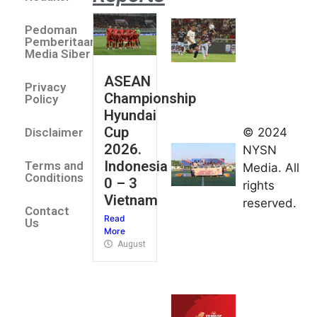
Aston
Villa 3 -1
Pedoman
Indonesia
Pemberitaan
All Stars
Media Siber
August 2,
ASEAN
2026
Privacy
Championship
Jateng
Policy
Hyundai
juara
Cup
© 2024
Disclaimer
umum
2026.
NYSN
Kejurnas
Indonesia
Terms and
Media. All
Panahan
Conditions
0 – 3
rights
Junior di
Vietnam
reserved.
Kudus
Contact
Read
August 1,
Us
More
2026
August 4, 2026
FIBA U18
Asia Cup
2026
tetapkan