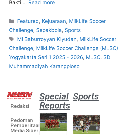
Bakti …
Read more
Featured
,
Kejuaraan
,
MilkLife Soccer
Challenge
,
Sepakbola
,
Sports
MI Baburroyyan Kiyudan
,
MilkLife Soccer
Challenge
,
MilkLife Soccer Challenge (MLSC)
Yogyakarta Seri 1 2025 - 2026
,
MLSC
,
SD
Muhammadiyah Karangploso
Special
Sports
Reports
Redaksi
Aston
Villa 3 -1
Pedoman
Indonesia
Pemberitaan
All Stars
Media Siber