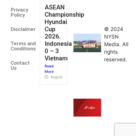
August 2,
ASEAN
2026
Privacy
Championship
Jateng
Policy
Hyundai
juara
Cup
© 2024
Disclaimer
umum
2026.
NYSN
Kejurnas
Indonesia
Terms and
Media. All
Panahan
Conditions
0 – 3
rights
Junior di
Vietnam
reserved.
Kudus
Contact
Read
August 1,
Us
More
2026
August 4, 2026
FIBA U18
Asia Cup
2026
tetapkan
jadwal da
pembagia
grup
August 1,