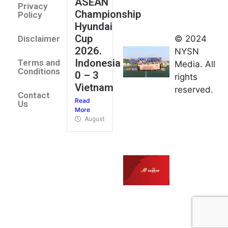
ASEAN
2026
Privacy
Championship
Jateng
Policy
Hyundai
juara
Cup
© 2024
Disclaimer
umum
2026.
NYSN
Kejurnas
Indonesia
Terms and
Media. All
Panahan
Conditions
0 – 3
rights
Junior di
Vietnam
reserved.
Kudus
Contact
Read
August 1,
Us
More
2026
August 4, 2026
FIBA U18
Asia Cup
2026
tetapkan
jadwal da
pembagia
grup
August 1,
2026