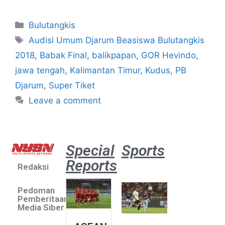
Bulutangkis
Audisi Umum Djarum Beasiswa Bulutangkis
2018
,
Babak Final
,
balikpapan
,
GOR Hevindo
,
jawa tengah
,
Kalimantan Timur
,
Kudus
,
PB
Djarum
,
Super Tiket
Leave a comment
Special
Sports
Reports
Redaksi
Aston
Villa 3 -1
Pedoman
Indonesia
Pemberitaan
All Stars
Media Siber
August 2,