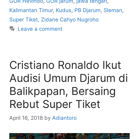
GOR Hevindo
,
GOR jarum
,
jawa tengah
,
Kalimantan Timur
,
Kudus
,
PB Djarum
,
Sleman
,
Super Tiket
,
Zidane Cahyo Nugroho
Leave a comment
Cristiano Ronaldo Ikut
Audisi Umum Djarum di
Balikpapan, Bersaing
Rebut Super Tiket
April 16, 2018
by
Adiantoro